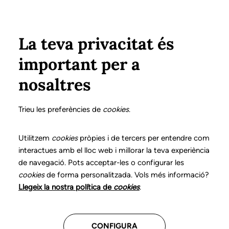
Vés al contingut
Configura
Xarxes Socials
Select your language
ÀREA PRIVADA
La teva privacitat és
important per a
Inici
nosaltres
Trieu les preferències de
cookies
.
Utilitzem
cookies
pròpies i de tercers per entendre com
Inicia sessió
interactues amb el lloc web i millorar la teva experiència
de navegació. Pots acceptar-les o configurar les
Si ja has establert la teva contrasenya i
cookies
de forma personalitzada. Vols més informació?
has acceptat els termes d'ús de la
Llegeix la nostra política de
cookies
.
plataforma, accedeix amb el teu correu
electrònic i la teva contrasenya.
CONFIGURA