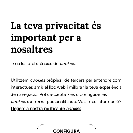
Pasar al contenido principal
Configura
Xarxes Socials
Select your language
ÁREA PRIVADA
La teva privacitat és
important per a
Inicio
nosaltres
Trieu les preferències de
cookies
.
Utilitzem
cookies
pròpies i de tercers per entendre com
Inicia sessión
interactues amb el lloc web i millorar la teva experiència
de navegació. Pots acceptar-les o configurar les
Si ya has establecido tu contraseña y
cookies
de forma personalitzada. Vols més informació?
has aceptado los términos de uso de la
Llegeix la nostra política de
cookies
.
plataforma, accede con tu correo
electrónico y tu contraseña.
CONFIGURA