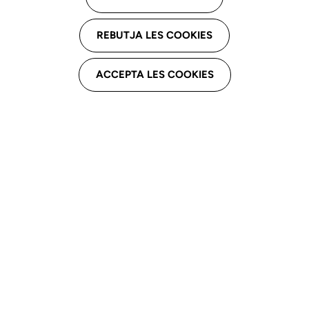
d’Educació
REBUTJA LES COOKIES
ACCEPTA LES COOKIES
El pasado
11 de diciembre
, Xon Belmonte Mateu,
decana del
Col·legi de Logopedes de Catalunya (CLC)
,
asistió a la presentación del proyecto
Acciones de
Prevención para Promover el Aprendizaje (APPA)
,
impulsado por el
Departament d’Educació i Formació
Professional
. La participación del CLC se enmarca en la