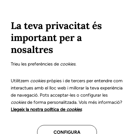
Pasar al contenido principal
Configura
Xarxes Socials
Select your language
ÁREA PRIVADA
La teva privacitat és
important per a
Inicio
Actualidad
El Col·legi de Logopedes de Catalunya participa en la presentación del proyecto APPA del Departament d’Educació
nosaltres
17 DICIEMBRE 2025
El Col·legi de
Trieu les preferències de
cookies
.
Logopedes de
Utilitzem
cookies
pròpies i de tercers per entendre com
interactues amb el lloc web i millorar la teva experiència
Catalunya participa en
de navegació. Pots acceptar-les o configurar les
la presentación del
cookies
de forma personalitzada. Vols més informació?
Llegeix la nostra política de
cookies
.
proyecto APPA del
Departament
CONFIGURA