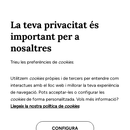
Pasar al contenido principal
Configura
Xarxes Socials
Select your language
ÁREA PRIVADA
La teva privacitat és
important per a
Inicio
Transparencia
nosaltres
Portal de transparencia
Trieu les preferències de
cookies
.
Utilitzem
cookies
pròpies i de tercers per entendre com
De acuerdo con lo que establece el artículo 5 de la
interactues amb el lloc web i millorar la teva experiència
Ley 19/2013, de 9 de diciembre, de transparencia,
de navegació. Pots acceptar-les o configurar les
acceso a la información pública y buen gobierno, el
cookies
de forma personalitzada. Vols més informació?
Col·legi de Logopedes de Catalunya publica y
Llegeix la nostra política de
cookies
.
actualiza periódicamente la información relevante
para garantizar la transparencia de su actividad en
CONFIGURA
relación con el funcionamiento y control de la