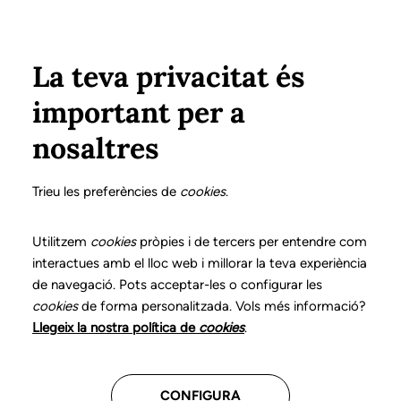
Pasar al contenido principal
Configura
Xarxes Socials
Select your language
ÁREA PRIVADA
La teva privacitat és
important per a
Inicio
Colegiados
Ventanilla única
nosaltres
Ventanilla única
Trieu les preferències de
cookies
.
Utilitzem
cookies
pròpies i de tercers per entendre com
El 23 de diciembre de 2009 se publicó en el BOE la
interactues amb el lloc web i millorar la teva experiència
"
Ley Ómnibus
", en el marco del proceso de
de navegació. Pots acceptar-les o configurar les
transposición e implantación en el Estado español
cookies
de forma personalitzada. Vols més informació?
de la Directiva de Servicios europea
. La nueva ley, a
Llegeix la nostra política de
cookies
.
todos los efectos, entró en vigor el día 27 de
diciembre de 2009.
CONFIGURA