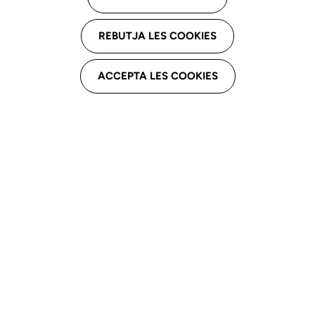
Busca logopeda por comarca
REBUTJA LES COOKIES
Colegiados ejercientes o no ejercientes
ACCEPTA LES COOKIES
Restablecer filtros
Busca
Descargar listado en formato .xls
Resultados de la búsqueda: 2067 logopedas
Actualizado el 2026-08-07 - 06:23:03h