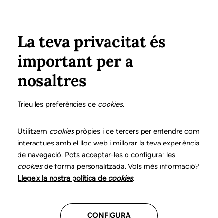
Pasar al contenido principal
Configura
Xarxes Socials
Select your language
ÁREA PRIVADA
La teva privacitat és
important per a
Inicio
Colegiados
Listado de colegiados/as
nosaltres
Guía para la verificación de la colegiación y de
las condiciones de ejercicio de los/ de las Logopedas
Trieu les preferències de
cookies
.
de Cataluña
Utilitzem
cookies
pròpies i de tercers per entendre com
interactues amb el lloc web i millorar la teva experiència
de navegació. Pots acceptar-les o configurar les
cookies
de forma personalitzada. Vols més informació?
Busca un logopeda por nombre o apellidos
Llegeix la nostra política de
cookies
.
CONFIGURA