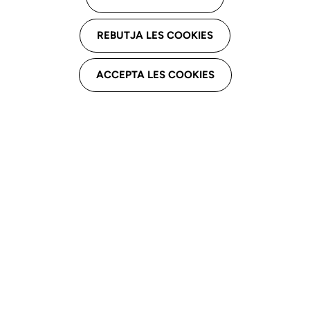
C.S. Vallparadís
REBUTJA LES COOKIES
C. Sant Antoni, 52, 08221 Terrassa
ACCEPTA LES COOKIES
Email profesional
noriol@umanresa.cat
Teléfono profesional
626948827
Docència
UManresa UVic-UCC