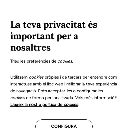
Pasar al contenido principal
Configura
Xarxes Socials
ÁREA PRIVADA
La teva privacitat és
important per a
Inicio
Colegiados
Listado de colegiados/as
ORIOL i PEREGRINA, NÚRIA
ORIOL i PEREGRINA, NÚRIA
nosaltres
Nº 0072
ORIOL i PEREGRINA,
Trieu les preferències de
cookies
.
NÚRIA
Utilitzem
cookies
pròpies i de tercers per entendre com
interactues amb el lloc web i millorar la teva experiència
de navegació. Pots acceptar-les o configurar les
cookies
de forma personalitzada. Vols més informació?
CENTROS DONDE TRABAJA
Llegeix la nostra política de
cookies
.
Assistencial
CONFIGURA