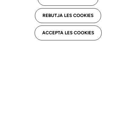
REBUTJA LES COOKIES
Franja de edad
ACCEPTA LES COOKIES
Especialidad clínica
Atención domiciliaria (
203
)
Teleasistencia (
144
)
Idiomas
Mostrando
624
resultados
Limpiar filtros