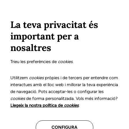
Pasar al contenido principal
Configura
Xarxes Socials
Select your language
ÁREA PRIVADA
La teva privacitat és
important per a
Inicio
Ciudadania
Encuentra una logopeda
nosaltres
Listado de derivaciones
Trieu les preferències de
cookies
.
Búsqueda libre
Utilitzem
cookies
pròpies i de tercers per entendre com
Nombre de persona, nombre de centro o número de
interactues amb el lloc web i millorar la teva experiència
colegiado
de navegació. Pots acceptar-les o configurar les
cookies
de forma personalitzada. Vols més informació?
Llegeix la nostra política de
cookies
.
Población del centro donde trabaja
CONFIGURA