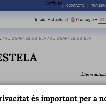
Configura
CONTACTO
TRANSPA
Navegació principal
Inicio
Actualidad
El colegio
C
s
RUIZ BARNÉS, ESTELA
RUIZ BARNÉS, ESTELA
ESTELA
Última actual
rivacitat és important per a n