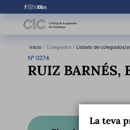
Pasar al contenido principal
Xarxes Socials
Inicio
Colegiados
Listado de colegiados/a
Nº 0274
RUIZ BARNÉS, 
La teva p