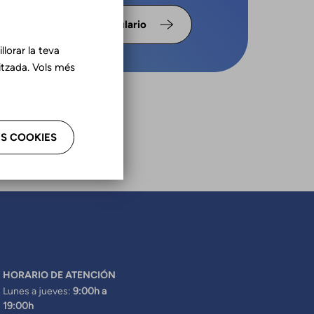
llena el
Formulario
lorar la teva
tzada. Vols més
S COOKIES
HORARIO DE ATENCIÓN
Lunes a jueves:
9:00h a
19:00h