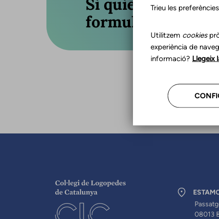
Si quieres actuali
Trieu les preferèncie
formulario o llám
Utilitzem
cookies
prò
experiència de naveg
informació?
Llegeix 
CONFI
ESTAM
Passatg
08013 