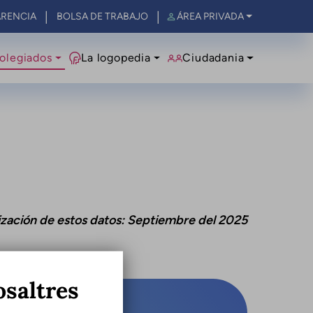
RENCIA
BOLSA DE TRABAJO
ÁREA PRIVADA
olegiados
La logopedia
Ciudadania
ización de estos datos: Septiembre del 2025
osaltres