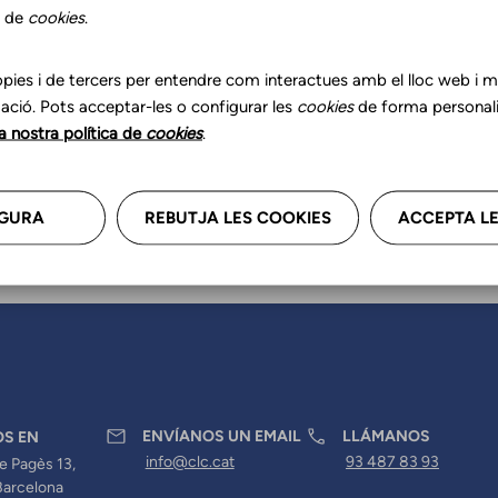
zar tus datos profesionales, re
s de
cookies
.
anos.
pies i de tercers per entendre com interactues amb el lloc web i mil
ació. Pots acceptar-les o configurar les
cookies
de forma personali
la nostra política de
cookies
.
GURA
REBUTJA LES COOKIES
ACCEPTA LE
ENVÍANOS UN EMAIL
LLÁMANOS
OS EN
info@clc.cat
93 487 83 93
e Pagès 13,
Barcelona