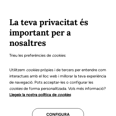
Pasar al contenido principal
Configura
Xarxes Socials
ÁREA PRIVADA
La teva privacitat és
important per a
Inicio
Colegiados
Listado de colegiados/as
VILA i ROVIRA, JOSEP M.
VILA i ROVIRA, JOSEP M.
nosaltres
Nº 0004
VILA i ROVIRA, JOSEP
Trieu les preferències de
cookies
.
M.
Utilitzem
cookies
pròpies i de tercers per entendre com
interactues amb el lloc web i millorar la teva experiència
de navegació. Pots acceptar-les o configurar les
cookies
de forma personalitzada. Vols més informació?
Última actualización de estos datos: Septiembre del
Llegeix la nostra política de
cookies
.
2025
CONFIGURA