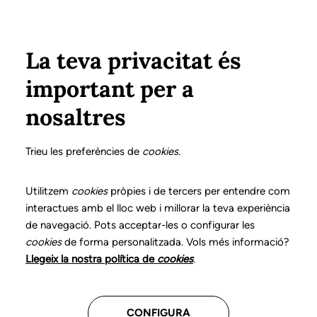
Pasar al contenido principal
Configura
Xarxes Socials
ÁREA PRIVADA
La teva privacitat és
important per a
Inicio
Colegiados
Listado de colegiados/as
TORRIJOS DELGADO, M. CARMEN
TORRIJOS DELGADO, M. CARMEN
nosaltres
Nº 0353
TORRIJOS DELGADO,
Trieu les preferències de
cookies
.
M. CARMEN
Utilitzem
cookies
pròpies i de tercers per entendre com
interactues amb el lloc web i millorar la teva experiència
de navegació. Pots acceptar-les o configurar les
cookies
de forma personalitzada. Vols més informació?
Última actualización de estos datos: Septiembre del
Llegeix la nostra política de
cookies
.
2025
CONFIGURA