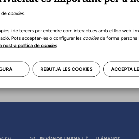
s de
cookies
.
zar tus datos profesionales, re
anos.
pies i de tercers per entendre com interactues amb el lloc web i mil
ació. Pots acceptar-les o configurar les
cookies
de forma personali
la nostra política de
cookies
.
GURA
REBUTJA LES COOKIES
ACCEPTA LE
ENVÍANOS UN EMAIL
LLÁMANOS