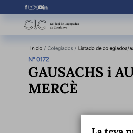
Pasar al contenido principal
Xarxes Socials
Inicio
Colegiados
Listado de colegiados/a
Nº 0172
GAUSACHS i A
MERCÈ
La teva p