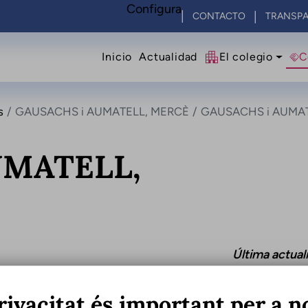
Configura
CONTACTO
TRANSPA
Navegació principal
Inicio
Actualidad
El colegio
C
s
GAUSACHS i AUMATELL, MERCÈ
GAUSACHS i AUMAT
UMATELL,
Última actual
rivacitat és important per a n