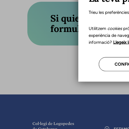
Trieu les preferèncie
Si quieres actuali
formulario o llám
Utilitzem
cookies
prò
experiència de naveg
informació?
Llegeix 
CONFI