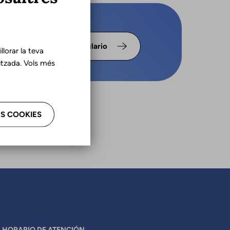
llena el
Formulario
lorar la teva
tzada. Vols més
S COOKIES
HORARIO DE ATENCIÓN