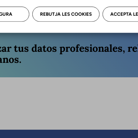
Última a
GURA
REBUTJA LES COOKIES
ACCEPTA LE
zar tus datos profesionales, re
anos.