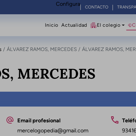
Configura
CONTACTO
TRANSPA
Navegació principal
Inicio
Actualidad
El colegio
C
s
ÁLVAREZ RAMOS, MERCEDES
ÁLVAREZ RAMOS, ME
S, MERCEDES
Email profesional
Teléf
mercelogopedia@gmail.com
9341