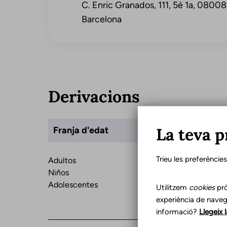
C. Enric Granados, 111, 5è 1a, 08008
Barcelona
Derivacions
La teva p
Franja d'edat
Trieu les preferèncie
Adultos
Niños
Adolescentes
Utilitzem
cookies
prò
experiència de naveg
informació?
Llegeix 