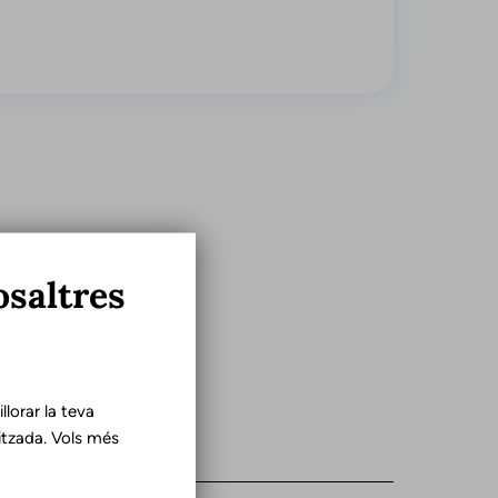
osaltres
lorar la teva
tzada. Vols més