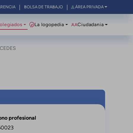
RENCIA
BOLSA DE TRABAJO
ÁREA PRIVADA
olegiados
La logopedia
Ciudadania
RCEDES
ono profesional
60023