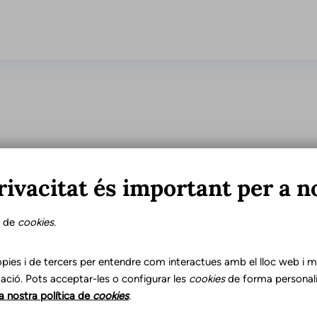
rivacitat és important per a n
Idiomes
s de
cookies
.
Català
Castellà
pies i de tercers per entendre com interactues amb el lloc web i mil
ació. Pots acceptar-les o configurar les
cookies
de forma personali
la nostra política de
cookies
.