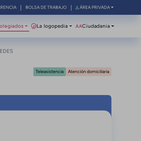
RENCIA
BOLSA DE TRABAJO
ÁREA PRIVADA
olegiados
La logopedia
Ciudadania
CEDES
Teleasistencia
Atención domiciliaria