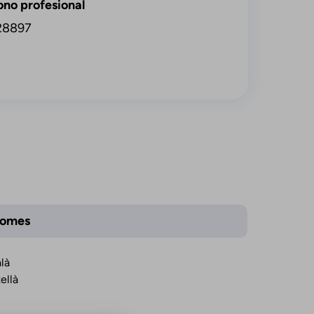
ono profesional
28897
iomes
là
ellà