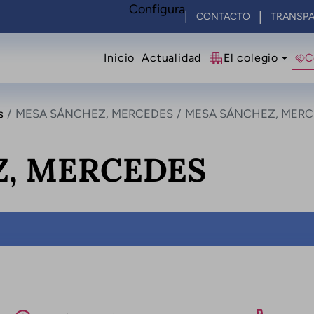
Configura
CONTACTO
TRANSPA
Navegació principal
Inicio
Actualidad
El colegio
C
s
MESA SÁNCHEZ, MERCEDES
MESA SÁNCHEZ, MER
, MERCEDES