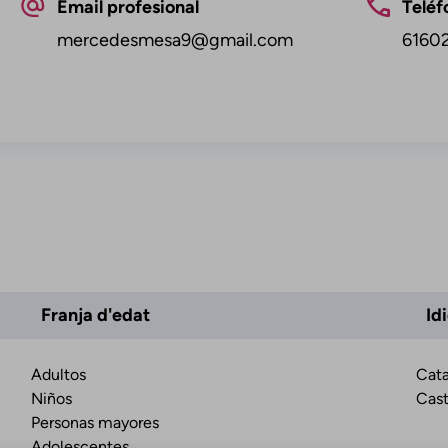
Email profesional
Teléf
mercedesmesa9@gmail.com
6160
Franja d'edat
Id
Adultos
Cata
Niños
Cast
Personas mayores
Adolescentes