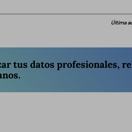
Última a
zar tus datos profesionales, re
anos.