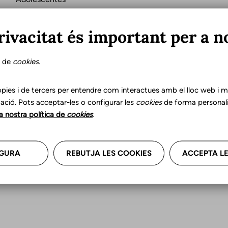
rivacitat és important per a n
a,
C
s de
cookies
.
pies i de tercers per entendre com interactues amb el lloc web i mil
a
ació. Pots acceptar-les o configurar les
cookies
de forma personali
en
la nostra política de
cookies
.
GURA
REBUTJA LES COOKIES
ACCEPTA LE