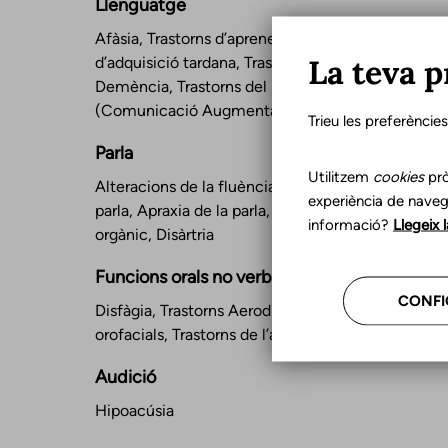
Llenguatge
Afàsia, Trastorns d’aprenentatge, Bilingüisme
La teva p
d’adquisició tardana, Trastorn de l’Espectre Autist
Demència, Trastorns del llenguatge infantil, SAA
(Comunicació Augmentativa i Alternativa)
Trieu les preferèncie
Parla
Utilitzem
cookies
prò
Alteracions de la fluència, Trastorns dels sons de l
experiència de naveg
parla, Apraxia de la parla, Trastorns de parla d’orig
informació?
Llegeix 
orgànic, Disàrtria
Funcions orals no verbals
CONFI
Disfàgia, Trastorns Aerodigestius, Disfuncions
orofacials, Trastorns de l’alimentació en l’infant
Audició
Hipoacúsia