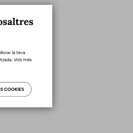
osaltres
lorar la teva
tzada. Vols més
S COOKIES