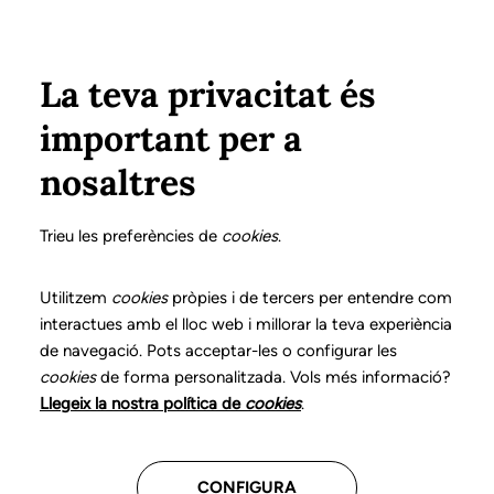
Pasar al contenido principal
Configura
Xarxes Socials
ÁREA PRIVADA
La teva privacitat és
important per a
Inicio
Colegiados
Listado de colegiados/as
AGUILAR SERRANO, DÉBORAH
AGUILAR SERRANO, DÉBORAH
nosaltres
Nº 0083
AGUILAR SERRANO,
Trieu les preferències de
cookies
.
DÉBORAH
Utilitzem
cookies
pròpies i de tercers per entendre com
interactues amb el lloc web i millorar la teva experiència
de navegació. Pots acceptar-les o configurar les
cookies
de forma personalitzada. Vols més informació?
Última actualización de estos datos: Septiembre del
Llegeix la nostra política de
cookies
.
2025
CONFIGURA