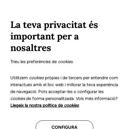
Pasar al contenido principal
Configura
Xarxes Socials
ÁREA PRIVADA
La teva privacitat és
important per a
Inicio
Colegiados
Listado de colegiados/as
ESTELLER BELTRAN, M. JOSÉ
ESTELLER BELTRAN, M. JOSÉ
nosaltres
Nº 0080
ESTELLER BELTRAN, M.
Trieu les preferències de
cookies
.
JOSÉ
Utilitzem
cookies
pròpies i de tercers per entendre com
interactues amb el lloc web i millorar la teva experiència
de navegació. Pots acceptar-les o configurar les
cookies
de forma personalitzada. Vols més informació?
Última actualización de estos datos: Septiembre del
Llegeix la nostra política de
cookies
.
2025
CONFIGURA