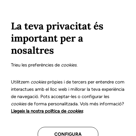
Pasar al contenido principal
Configura
Xarxes Socials
ÁREA PRIVADA
La teva privacitat és
important per a
Inicio
Colegiados
Listado de colegiados/as
VAZ FERNÁNDEZ, LAURA
VAZ FERNÁNDEZ, LAURA
nosaltres
Nº 0105
VAZ FERNÁNDEZ,
Trieu les preferències de
cookies
.
LAURA
Utilitzem
cookies
pròpies i de tercers per entendre com
interactues amb el lloc web i millorar la teva experiència
de navegació. Pots acceptar-les o configurar les
cookies
de forma personalitzada. Vols més informació?
Última actualización de estos datos: Septiembre del
Llegeix la nostra política de
cookies
.
2025
CONFIGURA