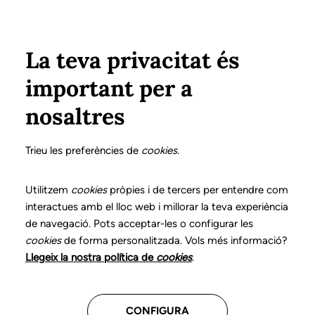
Pasar al contenido principal
Configura
Xarxes Socials
ÁREA PRIVADA
La teva privacitat és
important per a
Inicio
Colegiados
Listado de colegiados/as
LUNA BROSA, CRISTINA
LUNA BROSA, CRISTINA
nosaltres
Nº 0358
LUNA BROSA,
Trieu les preferències de
cookies
.
CRISTINA
Utilitzem
cookies
pròpies i de tercers per entendre com
interactues amb el lloc web i millorar la teva experiència
de navegació. Pots acceptar-les o configurar les
cookies
de forma personalitzada. Vols més informació?
Última actualización de estos datos: Septiembre del
Llegeix la nostra política de
cookies
.
2025
CONFIGURA