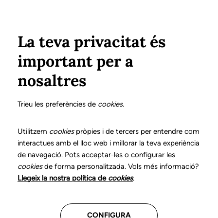
Pasar al contenido principal
Configura
Xarxes Socials
ÁREA PRIVADA
La teva privacitat és
important per a
Inicio
Colegiados
Listado de colegiados/as
ABELLA AYMAT, MONTSERRAT
ABELLA AYMAT, MONTSERRAT
nosaltres
Nº 0311
ABELLA AYMAT,
Trieu les preferències de
cookies
.
MONTSERRAT
Utilitzem
cookies
pròpies i de tercers per entendre com
interactues amb el lloc web i millorar la teva experiència
de navegació. Pots acceptar-les o configurar les
cookies
de forma personalitzada. Vols més informació?
Última actualización de estos datos: Septiembre del
Llegeix la nostra política de
cookies
.
2025
CONFIGURA