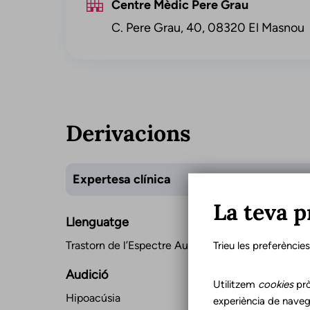
Centre Mèdic Pere Grau
C. Pere Grau, 40, 08320 El Masnou
Derivacions
Expertesa clínica
La teva p
Llenguatge
Trastorn de l’Espectre Autista
Trieu les preferèncie
Audició
Utilitzem
cookies
prò
Hipoacúsia
experiència de naveg