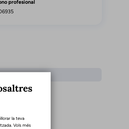
ono profesional
06935
iomes
osaltres
là
ellà
lorar la teva
tzada. Vols més