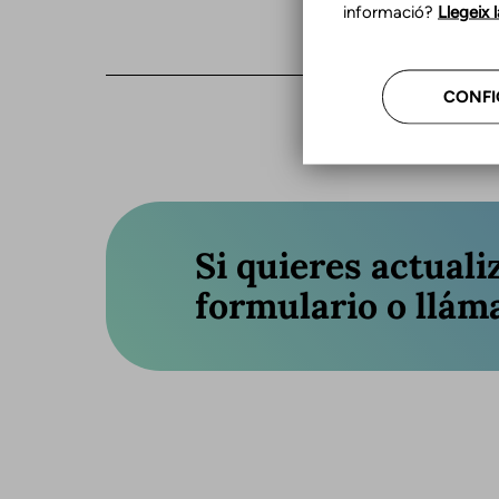
informació?
Llegeix 
CONFI
Si quieres actuali
formulario o llám