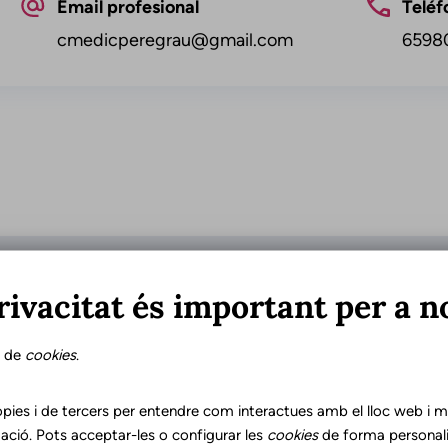
Email profesional
Teléf
cmedicperegrau@gmail.com
6598
Franja d'edat
Id
rivacitat és important per a n
Adultos
Cata
Niños
Cast
s de
cookies
.
Personas mayores
Adolescentes
pies i de tercers per entendre com interactues amb el lloc web i mil
ació. Pots acceptar-les o configurar les
cookies
de forma personali