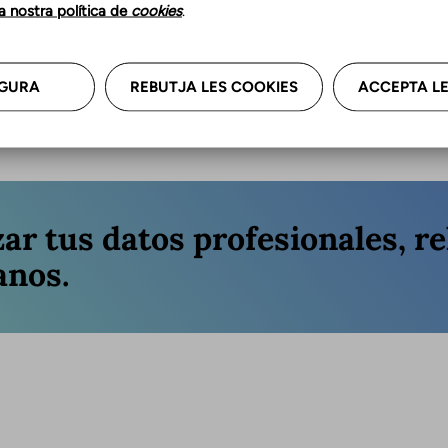
la nostra política de
cookies
.
GURA
REBUTJA LES COOKIES
ACCEPTA LE
Última a
zar tus datos profesionales, re
anos.