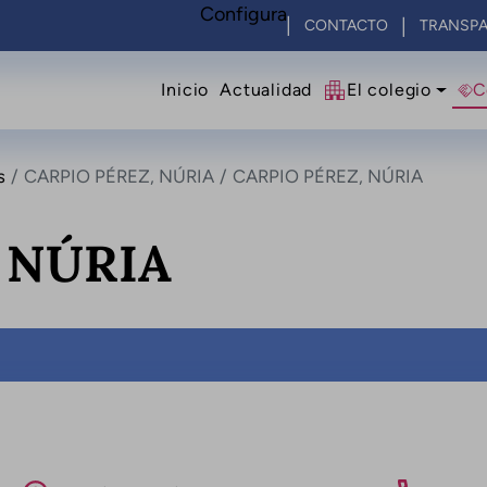
Configura
CONTACTO
TRANSPA
Navegació principal
Inicio
Actualidad
El colegio
C
s
CARPIO PÉREZ, NÚRIA
CARPIO PÉREZ, NÚRIA
 NÚRIA