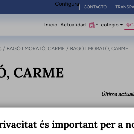
Configura
CONTACTO
TRANSPA
Navegació principal
Inicio
Actualidad
El colegio
C
s
BAGÓ I MORATÓ, CARME
BAGÓ I MORATÓ, CARME
Ó, CARME
Última actual
rivacitat és important per a n