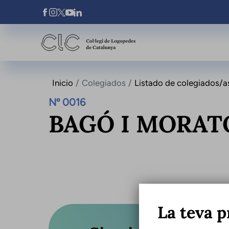
Pasar al contenido principal
Xarxes Socials
Inicio
Colegiados
Listado de colegiados/a
Nº 0016
BAGÓ I MORAT
La teva p