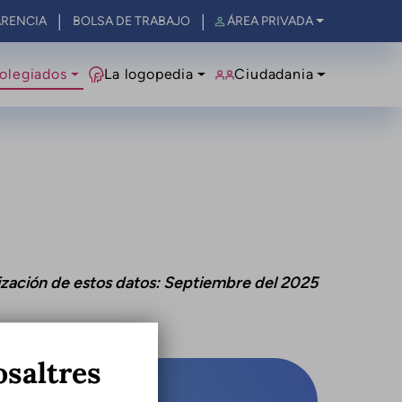
RENCIA
BOLSA DE TRABAJO
ÁREA PRIVADA
olegiados
La logopedia
Ciudadania
ización de estos datos: Septiembre del 2025
osaltres