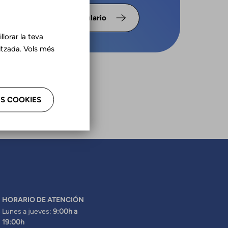
llena el
Formulario
lorar la teva
tzada. Vols més
S COOKIES
HORARIO DE ATENCIÓN
Lunes a jueves:
9:00h a
19:00h