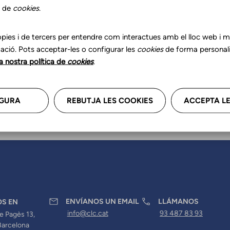
zar tus datos profesionales, re
s de
cookies
.
anos.
pies i de tercers per entendre com interactues amb el lloc web i mil
ació. Pots acceptar-les o configurar les
cookies
de forma personali
la nostra política de
cookies
.
GURA
REBUTJA LES COOKIES
ACCEPTA LE
ENVÍANOS UN EMAIL
LLÁMANOS
OS EN
info@clc.cat
93 487 83 93
e Pagès 13,
Barcelona