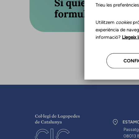
Si quieres actuali
Trieu les preferèncie
formulario o llám
Utilitzem
cookies
prò
experiència de naveg
informació?
Llegeix 
CONFI
ESTAM
Passatg
08013 