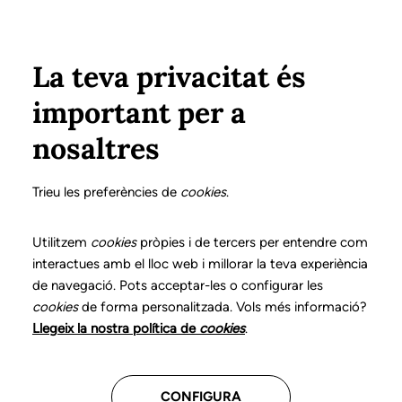
Pasar al contenido principal
Configura
Xarxes Socials
ÁREA PRIVADA
La teva privacitat és
important per a
Inicio
Colegiados
Listado de colegiados/as
ERRANDO RICOL, EVA
ERRANDO RICOL, EVA
nosaltres
Nº 0096
ERRANDO RICOL, EVA
Trieu les preferències de
cookies
.
Utilitzem
cookies
pròpies i de tercers per entendre com
Teleasistencia
interactues amb el lloc web i millorar la teva experiència
de navegació. Pots acceptar-les o configurar les
cookies
CENTROS DONDE TRABAJA
de forma personalitzada. Vols més informació?
Llegeix la nostra política de
cookies
.
Assistencial
CONFIGURA