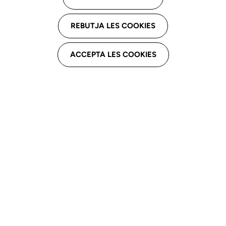
Centre Mèdic Canigó
REBUTJA LES COOKIES
Miquel Coll i Alertorn, 15 - 1 baixos, 08640
Olesa de Montserrat
ACCEPTA LES COOKIES
Email profesional
Aloma_54@hotmail.com
Teléfono profesional
937780838
Derivacions