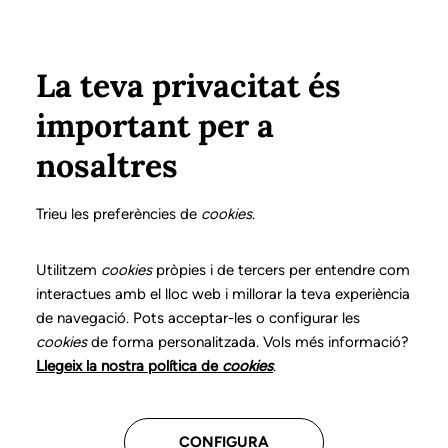
Pasar al contenido principal
Configura
Xarxes Socials
ÁREA PRIVADA
La teva privacitat és
important per a
Inicio
Colegiados
Listado de colegiados/as
FERRÀ i UBACH, CATERINA
FERRÀ i UBACH, CATERINA
nosaltres
Nº 0308
FERRÀ i UBACH,
Trieu les preferències de
cookies
.
CATERINA
Utilitzem
cookies
pròpies i de tercers per entendre com
interactues amb el lloc web i millorar la teva experiència
de navegació. Pots acceptar-les o configurar les
cookies
de forma personalitzada. Vols més informació?
CENTROS DONDE TRABAJA
Llegeix la nostra política de
cookies
.
Assistencial
CONFIGURA