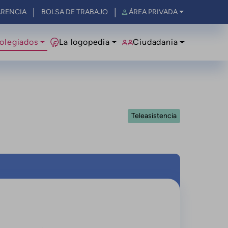
RENCIA
BOLSA DE TRABAJO
ÁREA PRIVADA
olegiados
La logopedia
Ciudadania
Teleasistencia