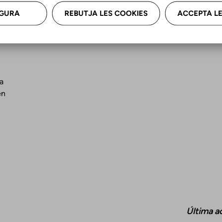
GURA
REBUTJA LES COOKIES
ACCEPTA LE
Bebés
Cata
Niños
Cast
Adolescentes
a
en
Última a