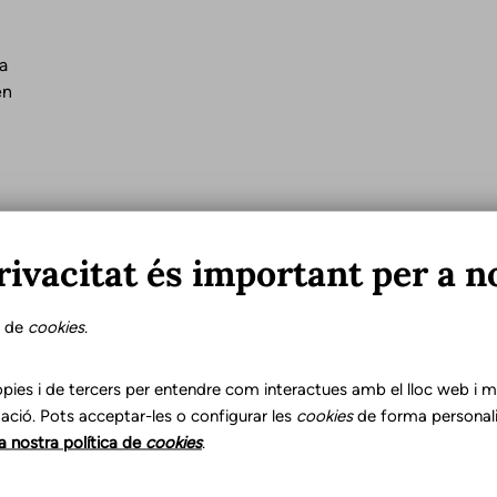
a
en
rivacitat és important per a n
s de
cookies
.
pies i de tercers per entendre com interactues amb el lloc web i mil
ació. Pots acceptar-les o configurar les
cookies
de forma personali
la nostra política de
cookies
.
Franja d'edat
Id