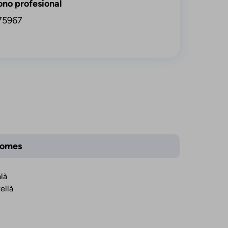
ono profesional
75967
iomes
là
ellà