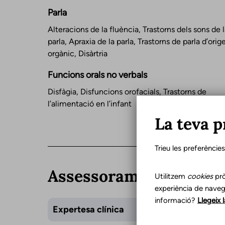
Parla
Alteracions de la fluència, Trastorns dels sons de l
parla, Apraxia de la parla, Trastorns de parla d’orig
orgànic, Disàrtria
Funcions orals no verbals
Disfàgia, Disfuncions orofacials, Trastorns de
l’alimentació en l’infant
La teva p
Trieu les preferèncie
Assessorament
Utilitzem
cookies
prò
experiència de naveg
informació?
Llegeix 
Expertesa clínica