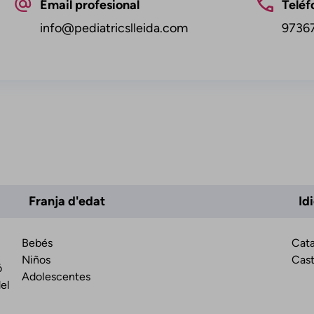
Email profesional
Teléf
info@pediatricslleida.com
9736
Franja d'edat
Id
Bebés
Cata
Niños
Cast
ó
Adolescentes
el