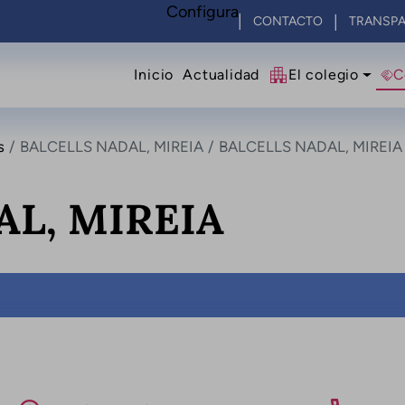
Configura
CONTACTO
TRANSPA
Navegació principal
Inicio
Actualidad
El colegio
C
s
BALCELLS NADAL, MIREIA
BALCELLS NADAL, MIREIA
AL, MIREIA