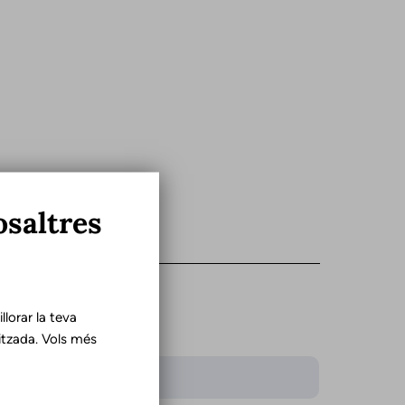
osaltres
lorar la teva
tzada. Vols més
iomes