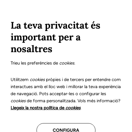
Pasar al contenido principal
Configura
Xarxes Socials
ÁREA PRIVADA
La teva privacitat és
important per a
Inicio
Colegiados
Listado de colegiados/as
MELO HERNÁNDEZ, CARMEN
MELO HERNÁNDEZ, CARMEN
nosaltres
Nº 0295
MELO HERNÁNDEZ,
Trieu les preferències de
cookies
.
CARMEN
Utilitzem
cookies
pròpies i de tercers per entendre com
interactues amb el lloc web i millorar la teva experiència
de navegació. Pots acceptar-les o configurar les
Atención domiciliaria
cookies
de forma personalitzada. Vols més informació?
Llegeix la nostra política de
cookies
.
CENTROS DONDE TRABAJA
CONFIGURA