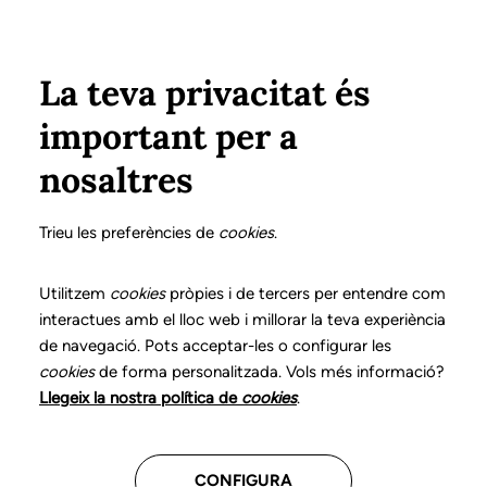
Pasar al contenido principal
Configura
Xarxes Socials
ÁREA PRIVADA
La teva privacitat és
important per a
Inicio
Colegiados
Listado de colegiados/as
DOMENE ALONSO, M. JOSÉ
DOMENE ALONSO, M. JOSÉ
nosaltres
Nº 0103
DOMENE ALONSO, M.
Trieu les preferències de
cookies
.
JOSÉ
Utilitzem
cookies
pròpies i de tercers per entendre com
interactues amb el lloc web i millorar la teva experiència
de navegació. Pots acceptar-les o configurar les
cookies
de forma personalitzada. Vols més informació?
Última actualización de estos datos: Septiembre del
Llegeix la nostra política de
cookies
.
2025
CONFIGURA