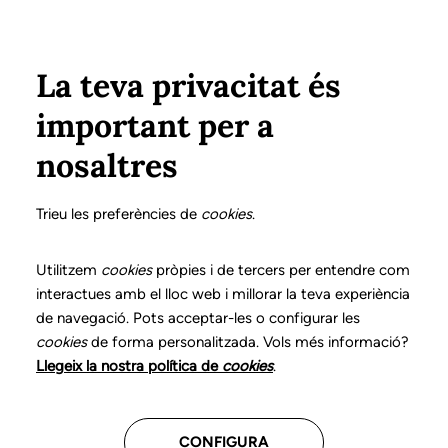
Pasar al contenido principal
Configura
Xarxes Socials
ÁREA PRIVADA
La teva privacitat és
important per a
Inicio
Colegiados
Listado de colegiados/as
SÁNCHEZ CRUZ, ENCARNA
SÁNCHEZ CRUZ, ENCARNA
nosaltres
Nº 0087
SÁNCHEZ CRUZ,
Trieu les preferències de
cookies
.
ENCARNA
Utilitzem
cookies
pròpies i de tercers per entendre com
interactues amb el lloc web i millorar la teva experiència
de navegació. Pots acceptar-les o configurar les
cookies
de forma personalitzada. Vols més informació?
CENTROS DONDE TRABAJA
Llegeix la nostra política de
cookies
.
Assistencial
CONFIGURA