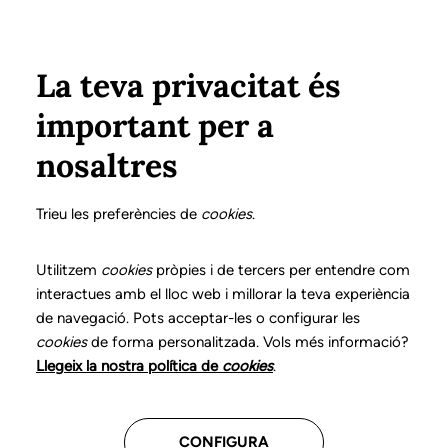
Pasar al contenido principal
Configura
Xarxes Socials
ÁREA PRIVADA
La teva privacitat és
important per a
Inicio
Colegiados
Listado de colegiados/as
GARGANTA COLOMÍ, ROSER
GARGANTA COLOMÍ, ROSER
nosaltres
Nº 0110
GARGANTA COLOMÍ,
Trieu les preferències de
cookies
.
ROSER
Utilitzem
cookies
pròpies i de tercers per entendre com
interactues amb el lloc web i millorar la teva experiència
de navegació. Pots acceptar-les o configurar les
cookies
de forma personalitzada. Vols més informació?
Última actualización de estos datos: Septiembre del
Llegeix la nostra política de
cookies
.
2025
CONFIGURA