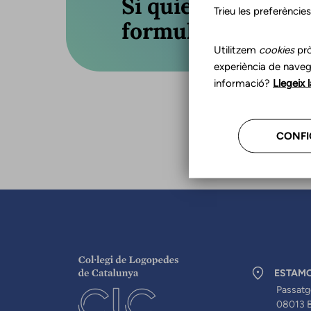
Si quieres actuali
Trieu les preferèncie
formulario o llám
Utilitzem
cookies
prò
experiència de naveg
informació?
Llegeix 
CONFI
ESTAM
Passatg
08013 