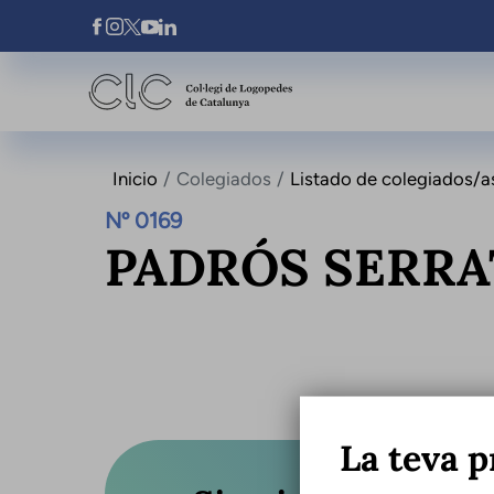
Pasar al contenido principal
Xarxes Socials
Inicio
Colegiados
Listado de colegiados/a
Nº 0169
PADRÓS SERRA
La teva p