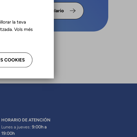
llena el
Formulario
lorar la teva
tzada. Vols més
S COOKIES
HORARIO DE ATENCIÓN
Lunes a jueves:
9:00h a
19:00h