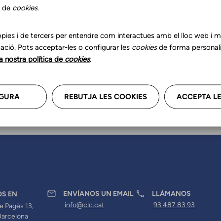
zar tus datos profesionales, re
s de
cookies
.
anos.
pies i de tercers per entendre com interactues amb el lloc web i mil
ació. Pots acceptar-les o configurar les
cookies
de forma personali
la nostra política de
cookies
.
GURA
REBUTJA LES COOKIES
ACCEPTA LE
ENVÍANOS UN EMAIL
LLÁMANOS
OS EN
info@clc.cat
93 487 83 93
e Pagès 13,
Barcelona