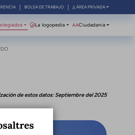
RENCIA
BOLSA DE TRABAJO
ÁREA PRIVADA
olegiados
La logopedia
Ciudadania
RDO
ización de estos datos: Septiembre del 2025
osaltres