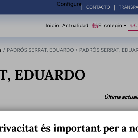
Configura
CONTACTO
TRANSPA
Navegació principal
Inicio
Actualidad
El colegio
C
s
PADRÓS SERRAT, EDUARDO
PADRÓS SERRAT, EDUA
T, EDUARDO
Última actual
rivacitat és important per a n