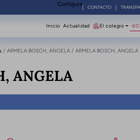
Configura
CONTACTO
TRANSPA
Navegació principal
Inicio
Actualidad
El colegio
C
s
ARMELA BOSCH, ANGELA
ARMELA BOSCH, ANGELA
, ANGELA