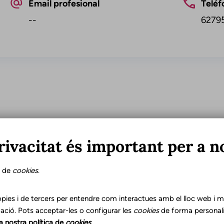
Email profesional
Teléf
--
6279
rivacitat és important per a n
Franja d'edat
Id
s de
cookies
.
Adultos
Cata
Niños
Cast
Personas mayores
pies i de tercers per entendre com interactues amb el lloc web i mil
Adolescentes
ació. Pots acceptar-les o configurar les
cookies
de forma personali
la nostra política de
cookies
.