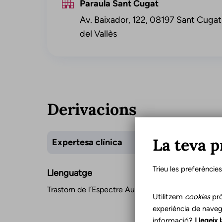
Paraula Sant Cugat
Av. Baixador, 122, 08197 Sant Cugat
del Vallès
Derivacions
La teva p
Expertesa clínica
Trieu les preferèncie
Llenguatge
Trastorn de l’Espectre Autista
Utilitzem
cookies
prò
experiència de naveg
informació?
Llegeix 