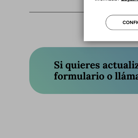
CONFI
Si quieres actuali
formulario o llám