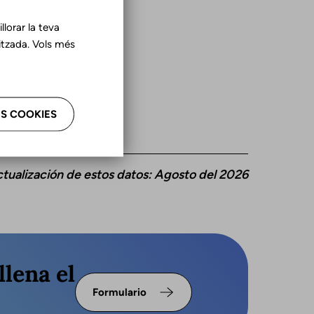
lorar la teva
tzada. Vols més
S COOKIES
ctualización de estos datos: Agosto del 2026
llena el
Formulario