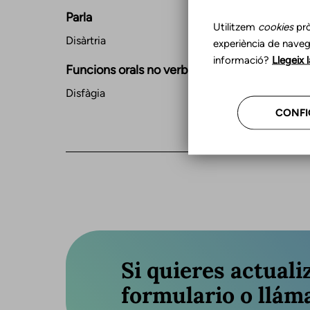
Parla
Utilitzem
cookies
prò
Disàrtria
experiència de naveg
informació?
Llegeix 
Funcions orals no verbals
Disfàgia
CONFI
Si quieres actuali
formulario o llám