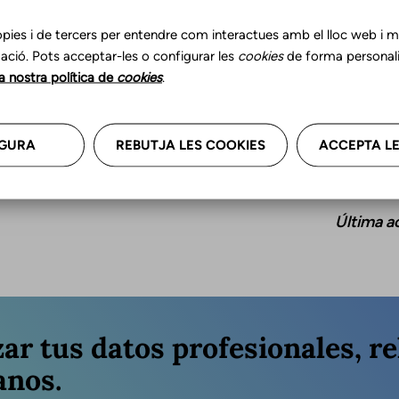
pies i de tercers per entendre com interactues amb el lloc web i mil
ació. Pots acceptar-les o configurar les
cookies
de forma personali
la nostra política de
cookies
.
GURA
REBUTJA LES COOKIES
ACCEPTA LE
Última a
zar tus datos profesionales, re
anos.