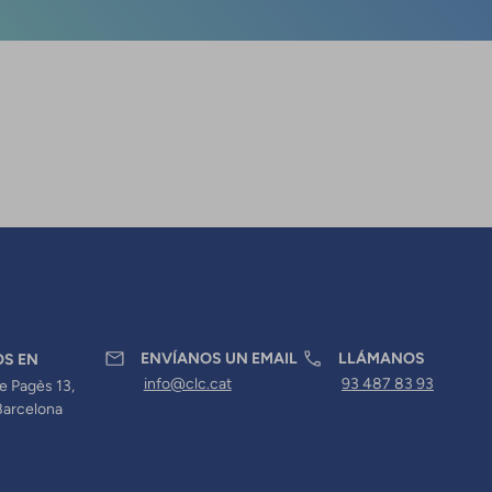
ENVÍANOS UN EMAIL
LLÁMANOS
OS EN
info@clc.cat
93 487 83 93
e Pagès 13,
Barcelona