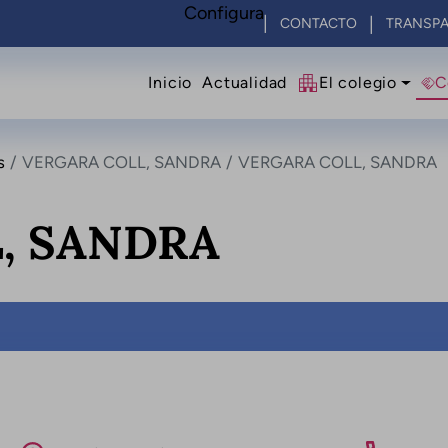
Configura
CONTACTO
TRANSPA
Navegació principal
Inicio
Actualidad
El colegio
C
s
VERGARA COLL, SANDRA
VERGARA COLL, SANDRA
, SANDRA