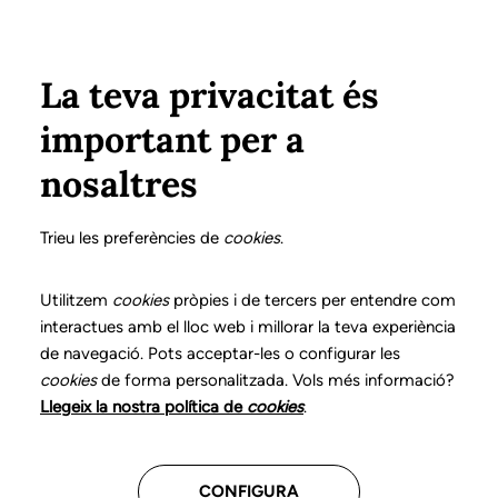
Pasar al contenido principal
Configura
Xarxes Socials
ÁREA PRIVADA
La teva privacitat és
important per a
Inicio
Colegiados
Listado de colegiados/as
GIMENO BERNAD, ANA CRISTINA
GIMENO BERNAD, ANA CRISTINA
nosaltres
Nº 0248
GIMENO BERNAD, ANA
Trieu les preferències de
cookies
.
CRISTINA
Utilitzem
cookies
pròpies i de tercers per entendre com
interactues amb el lloc web i millorar la teva experiència
de navegació. Pots acceptar-les o configurar les
cookies
de forma personalitzada. Vols més informació?
Última actualización de estos datos: Septiembre del
Llegeix la nostra política de
cookies
.
2025
CONFIGURA