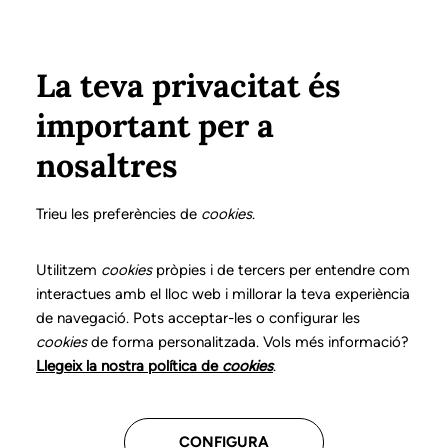
Pasar al contenido principal
Configura
Xarxes Socials
Select your language
ÁREA PRIVADA
La teva privacitat és
important per a
Inicio
Transparencia
Información económica, presupuestaria y estadística
Presupuestos
nosaltres
PORTAL DE TRANSPARENCIA - INFORMACIÓN
ECONÓMICA, PRESUPUESTARIA Y ESTADÍSTICA
Trieu les preferències de
cookies
.
Presupuestos
Utilitzem
cookies
pròpies i de tercers per entendre com
interactues amb el lloc web i millorar la teva experiència
Transparencia
de navegació. Pots acceptar-les o configurar les
Presupuestos
cookies
de forma personalitzada. Vols més informació?
Llegeix la nostra política de
cookies
.
Cuentas anuales
CONFIGURA