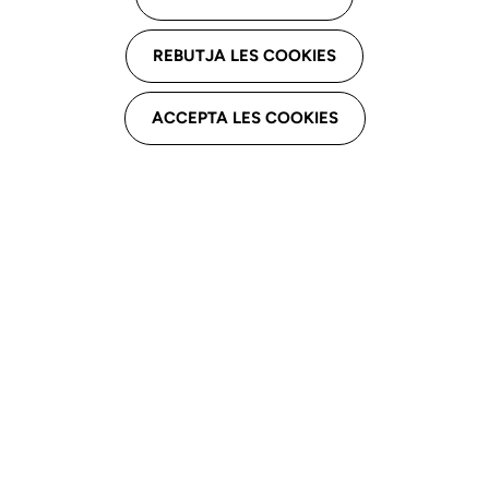
Informes de auditoria
REBUTJA LES COOKIES
Retribuciones
ACCEPTA LES COOKIES
Contratos, convenios y subvenciones
Presupuestos
En los documentos adjuntos pueden consultarse los
presupuestos correspondientes a los ejercicios
2020–2026.
Debe tenerse en cuenta que los presupuestos se
elaboran con carácter anual y no se actualizan
durante el ejercicio. Asimismo, no recogen la
ejecución detallada de cada partida presupuestaria a