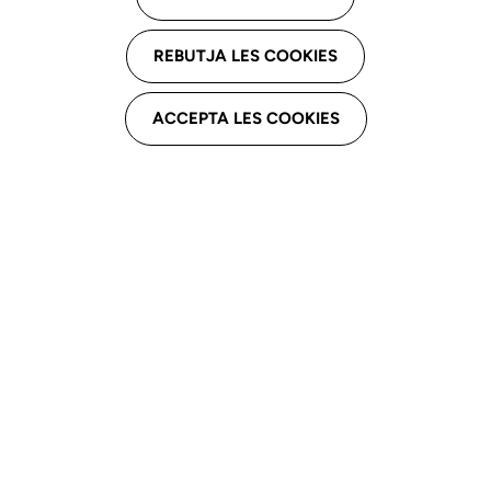
REBUTJA LES COOKIES
ACCEPTA LES COOKIES
Adjuntamos comunicado de la presidenta del Consejo
General de Colegios de Logopedas a todos los
logopedas de España presentando el documento
"Pautas para logopedas en la atención a la persona con
SARS-CoV-2/COVID-19" y agradeciendo la labor de
todos los profesionales y colegios en la gestión de esta
crisis.
200708-Carta-publicacion-documento-COVID-19-y-Logopedia____XV7MC50vV0eZJzZX3X1F_es.pdf
Pautas-para-logopedas-en-la-atencion-a-la-persona-con-SARS____MqSN2GyRb2PKGccyHwXQ_es.pdf