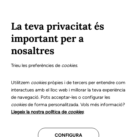
Pasar al contenido principal
Configura
Xarxes Socials
Select your language
ÁREA PRIVADA
La teva privacitat és
important per a
Inicio
Actualidad
Comunicado de la presidenta del consejo general de colegios de logopedas
nosaltres
8 JULIO 2020
Comunicado de la
Trieu les preferències de
cookies
.
presidenta del consejo
Utilitzem
cookies
pròpies i de tercers per entendre com
interactues amb el lloc web i millorar la teva experiència
general de colegios de
de navegació. Pots acceptar-les o configurar les
logopedas
cookies
de forma personalitzada. Vols més informació?
Llegeix la nostra política de
cookies
.
CONFIGURA