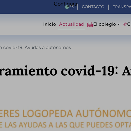
Configura
Select your language
CONTACTO
TRANSPA
Navegació principal
Inicio
Actualidad
El colegio
C
o covid-19: Ayudas a autónomos
ramiento covid-19: 