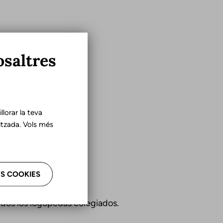
osaltres
lorar la teva
tzada. Vols més
S COOKIES
odos los logopedas colegiados.