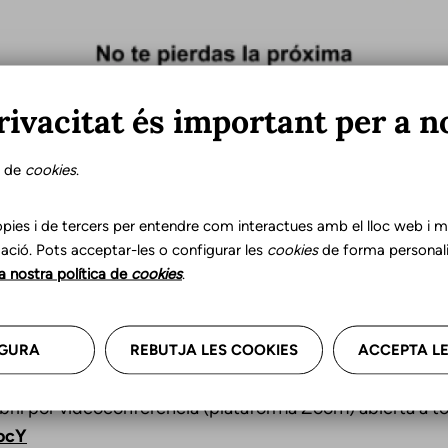
rivacitat és important per a n
s de
cookies
.
pies i de tercers per entendre com interactues amb el lloc web i mil
ació. Pots acceptar-les o configurar les
cookies
de forma personali
la nostra política de
cookies
.
GURA
REBUTJA LES COOKIES
ACCEPTA LE
ril por videoconferencia (plataforma Zoom) abierta a t
GocY