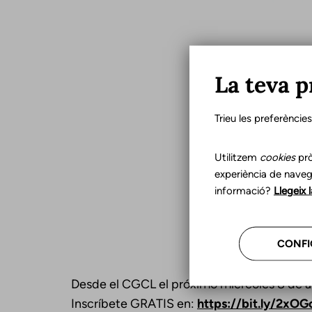
La teva p
Trieu les preferèncie
Utilitzem
cookies
prò
experiència de naveg
informació?
Llegeix 
CONFI
Desde el CGCL el próximo miércoles 8 de ab
Inscríbete GRATIS en:
https://bit.ly/2xO