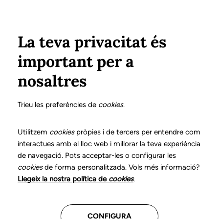
Pasar al contenido principal
Configura
Xarxes Socials
Select your language
ÁREA PRIVADA
La teva privacitat és
important per a
Inicio
Actualidad
Webinar sobre aspectos laborales del logopeda
nosaltres
15 DICIEMBRE 2023
Webinar sobre
Trieu les preferències de
cookies
.
aspectos laborales del
Utilitzem
cookies
pròpies i de tercers per entendre com
interactues amb el lloc web i millorar la teva experiència
logopeda
de navegació. Pots acceptar-les o configurar les
cookies
de forma personalitzada. Vols més informació?
Llegeix la nostra política de
cookies
.
CONFIGURA