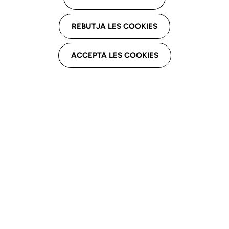
REBUTJA LES COOKIES
ACCEPTA LES COOKIES
Los profesionales de la Logopedia tenemos muchas
inquietudes respecto a los temas legales en el ejercicio
de nuestra profesión. La misma actividad implica
abordar derechos y deberes laborales que no siempre
son de fácil cumplimiento.
Por este motivo, desde el Colegio hemos organizado un
webinar para los colegiados con la colaboración de
expertos en derecho laboral y sindicatos el próximo día
19 de enero de 10:00 a 11:30 h.
En líneas generales queremos abordar temas como: