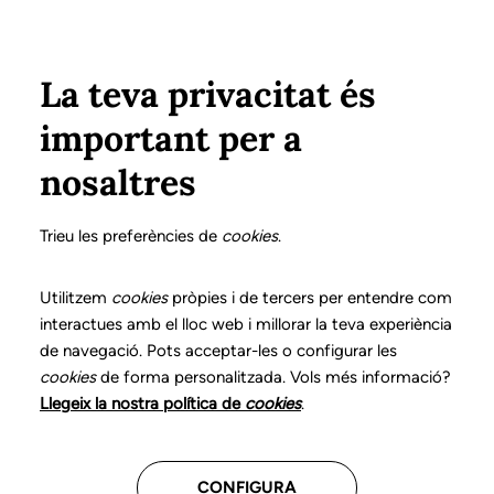
Pasar al contenido principal
Configura
Xarxes Socials
Select your language
ÁREA PRIVADA
La teva privacitat és
important per a
Inicio
nosaltres
Trieu les preferències de
cookies
.
Tu perfil
Utilitzem
cookies
pròpies i de tercers per entendre com
Estos son tus datos
interactues amb el lloc web i millorar la teva experiència
de navegació. Pots acceptar-les o configurar les
cookies
de forma personalitzada. Vols més informació?
Número de colegiado
Llegeix la nostra política de
cookies
.
CONFIGURA