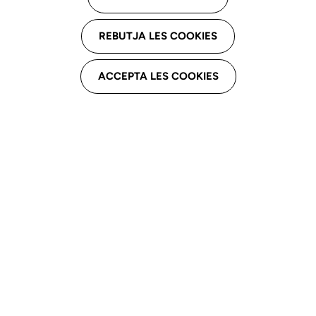
Nombre y apeliidos
REBUTJA LES COOKIES
ACCEPTA LES COOKIES
DNI
Dirección de correo electrónico
La dirección de correo electrónico no se hace
pública. Solo se utilizará si necesitas ser
contactado acerca de tu cuenta o para recibir
notificaciones activadas.