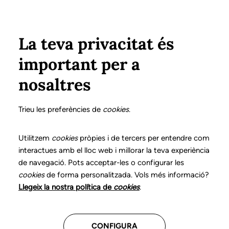
Pasar al contenido principal
Configura
Xarxes Socials
Select your language
ÁREA PRIVADA
La teva privacitat és
important per a
nosaltres
Haz crecer tu futuro
Trieu les preferències de
cookies
.
profesional
Utilitzem
cookies
pròpies i de tercers per entendre com
interactues amb el lloc web i millorar la teva experiència
Descubre las convocatorias
de navegació. Pots acceptar-les o configurar les
disponibles para continuar avanzando
cookies
de forma personalitzada. Vols més informació?
en tu trayectoria
Llegeix la nostra política de
cookies
.
Consulta toda la información
CONFIGURA