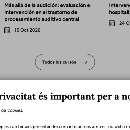
Más allá de la audición: evaluación e
Interven
intervención en el trastorno de
hospital
procesamiento auditivo central
24 O
15 Oct 2026
Todos los cursos
rivacitat és important per a n
s de
cookies
.
e un logopeda en la
pies i de tercers per entendre com interactues amb el lloc web i mil