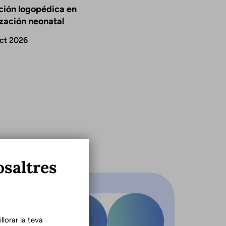
ción logopédica en
ización neonatal
ct 2026
osaltres
lorar la teva