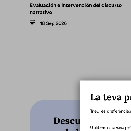
Evaluación e intervención del discurso
narrativo
18 Sep 2026
La teva p
Trieu les preferèncie
Descubre qué hac
Utilitzem
cookies
prò