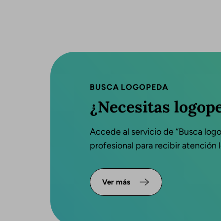
BUSCA LOGOPEDA
¿Necesitas logop
Accede al servicio de “Busca log
profesional para recibir atención
Ver más