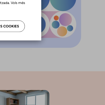
tzada. Vols més
S COOKIES