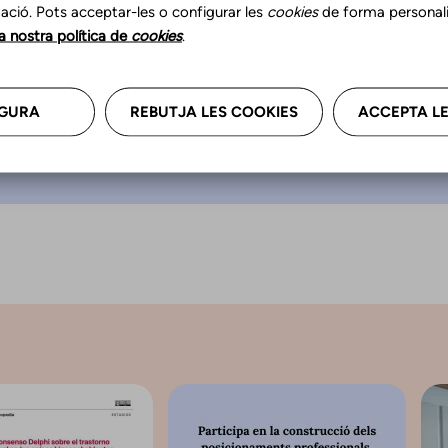
a “Un logopeda hace
ació. Pots acceptar-les o configurar les
cookies
de forma personali
que piensas”.
la nostra política de
cookies
.
GURA
REBUTJA LES COOKIES
ACCEPTA LE