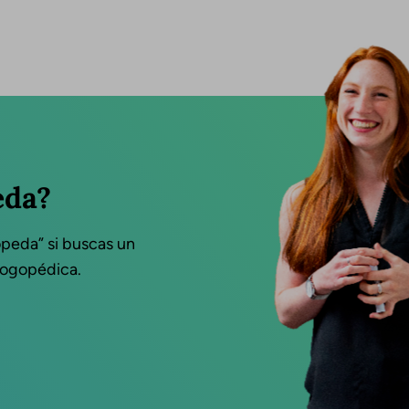
eda?
opeda” si buscas un
 logopédica.