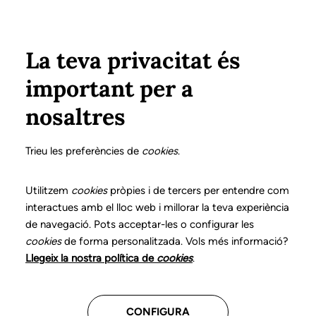
Pasar al contenido principal
Configura
Xarxes Socials
Select your language
ÁREA PRIVADA
La teva privacitat és
important per a
nosaltres
Haz crecer tu futuro
Trieu les preferències de
cookies
.
profesional
Utilitzem
cookies
pròpies i de tercers per entendre com
interactues amb el lloc web i millorar la teva experiència
Descubre las convocatorias
de navegació. Pots acceptar-les o configurar les
disponibles para continuar avanzando
cookies
de forma personalitzada. Vols més informació?
en tu trayectoria
Llegeix la nostra política de
cookies
.
Consulta toda la información
CONFIGURA