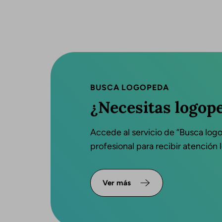
BUSCA LOGOPEDA
¿Necesitas logop
Accede al servicio de “Busca log
profesional para recibir atención
Ver más