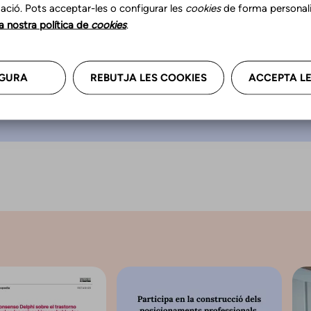
a “Un logopeda hace
ació. Pots acceptar-les o configurar les
cookies
de forma personali
que piensas”.
la nostra política de
cookies
.
GURA
REBUTJA LES COOKIES
ACCEPTA LE