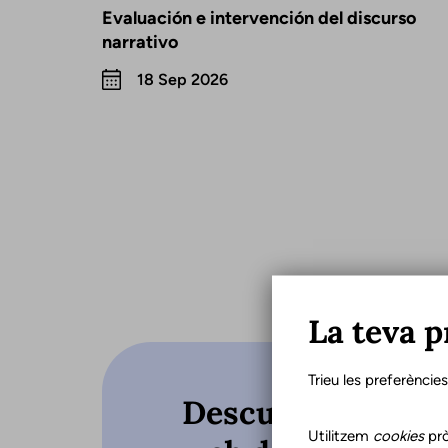
Evaluación e intervención del discurso
narrativo
18 Sep 2026
La teva p
Trieu les preferèncie
Descubre qué hac
Utilitzem
cookies
prò