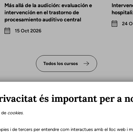
Más allá de la audición: evaluación e
Interven
intervención en el trastorno de
hospital
procesamiento auditivo central
24 O
15 Oct 2026
Todos los cursos
rivacitat és important per a n
s de
cookies
.
e un logopeda en la
pies i de tercers per entendre com interactues amb el lloc web i mil