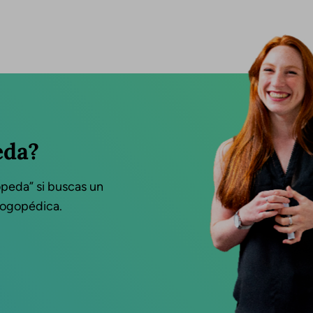
eda?
opeda” si buscas un
 logopédica.