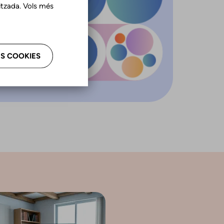
tzada. Vols més
S COOKIES