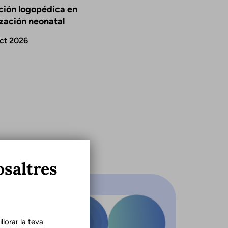
ción logopédica en
ización neonatal
ct 2026
osaltres
lorar la teva