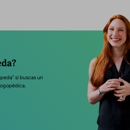
eda?
opeda” si buscas un
 logopédica.