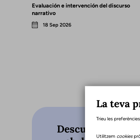
Evaluación e intervención del discurso
narrativo
18 Sep 2026
La teva p
Trieu les preferèncie
Descubre qué hac
Utilitzem
cookies
prò