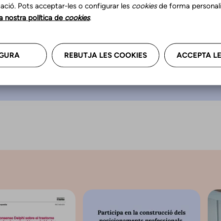
a “Un logopeda hace
ació. Pots acceptar-les o configurar les
cookies
de forma personali
que piensas”.
la nostra política de
cookies
.
GURA
REBUTJA LES COOKIES
ACCEPTA LE