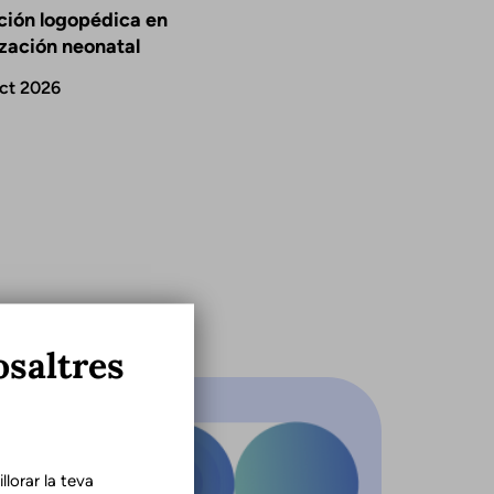
ción logopédica en
ización neonatal
ct 2026
osaltres
lorar la teva