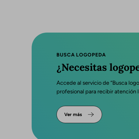
BUSCA LOGOPEDA
¿Necesitas logop
Accede al servicio de “Busca log
profesional para recibir atención
Ver más