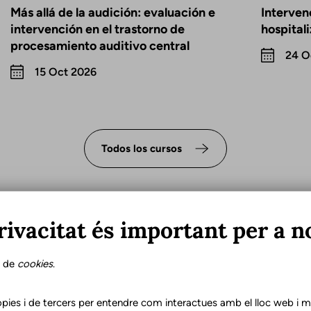
Más allá de la audición: evaluación e
Interven
intervención en el trastorno de
hospital
procesamiento auditivo central
24 O
15 Oct 2026
Todos los cursos
rivacitat és important per a n
s de
cookies
.
e un logopeda en la
pies i de tercers per entendre com interactues amb el lloc web i mil