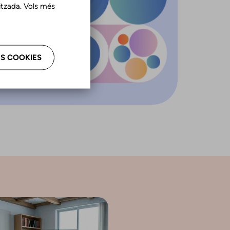
tzada. Vols més
S COOKIES