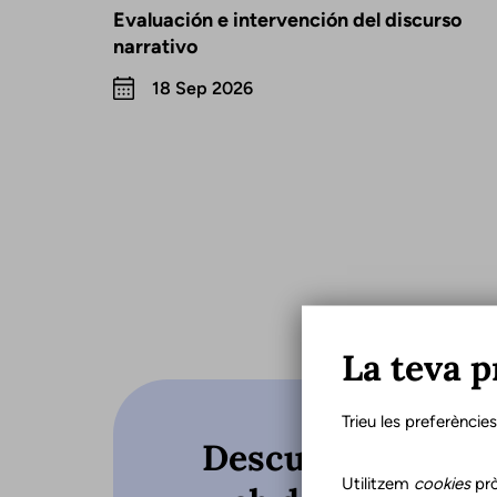
Evaluación e intervención del discurso
narrativo
18 Sep 2026
La teva p
Trieu les preferèncie
Descubre qué hac
Utilitzem
cookies
prò