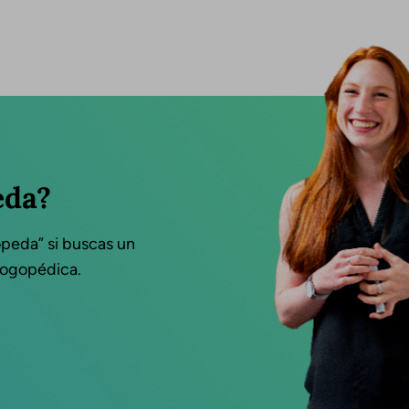
eda?
opeda” si buscas un
 logopédica.