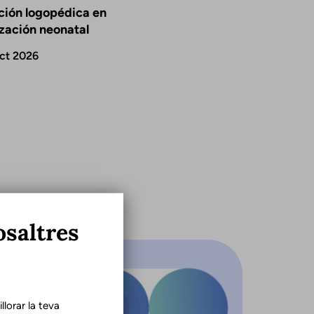
ción logopédica en
ización neonatal
ct 2026
osaltres
lorar la teva