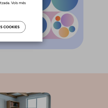
tzada. Vols més
S COOKIES