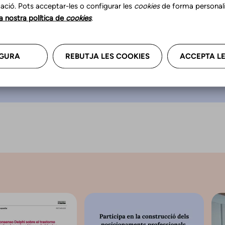
a “Un logopeda hace
ació. Pots acceptar-les o configurar les
cookies
de forma personali
que piensas”.
la nostra política de
cookies
.
GURA
REBUTJA LES COOKIES
ACCEPTA LE