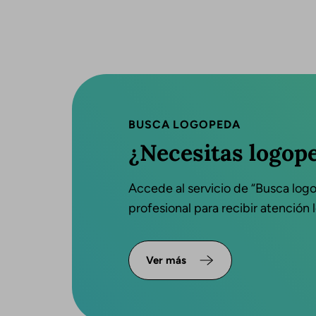
BUSCA LOGOPEDA
¿Necesitas logop
Accede al servicio de “Busca log
profesional para recibir atención
Ver más