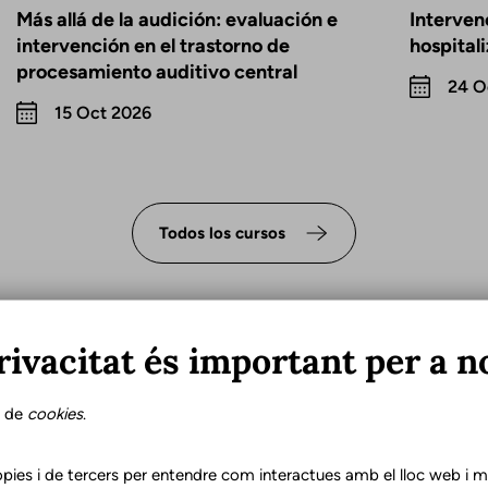
Más allá de la audición: evaluación e
Interven
intervención en el trastorno de
hospital
procesamiento auditivo central
24 O
15 Oct 2026
Todos los cursos
rivacitat és important per a n
s de
cookies
.
e un logopeda en la
pies i de tercers per entendre com interactues amb el lloc web i mil