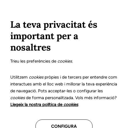
Pasar al contenido principal
Configura
Xarxes Socials
Select your language
ÁREA PRIVADA
La teva privacitat és
important per a
nosaltres
Haz crecer tu futuro
Trieu les preferències de
cookies
.
profesional
Utilitzem
cookies
pròpies i de tercers per entendre com
interactues amb el lloc web i millorar la teva experiència
Descubre las convocatorias
de navegació. Pots acceptar-les o configurar les
disponibles para continuar avanzando
cookies
de forma personalitzada. Vols més informació?
en tu trayectoria
Llegeix la nostra política de
cookies
.
Consulta toda la información
CONFIGURA