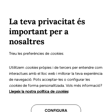
Pasar al contenido principal
Configura
Xarxes Socials
Select your language
ÁREA PRIVADA
La teva privacitat és
important per a
nosaltres
Haz crecer tu futuro
Trieu les preferències de
cookies
.
profesional
Utilitzem
cookies
pròpies i de tercers per entendre com
interactues amb el lloc web i millorar la teva experiència
Descubre las convocatorias
de navegació. Pots acceptar-les o configurar les
disponibles para continuar avanzando
cookies
de forma personalitzada. Vols més informació?
en tu trayectoria
Llegeix la nostra política de
cookies
.
Consulta toda la información
CONFIGURA