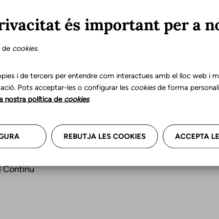
rivacitat és important per a n
 les necessitats específiques de formació continuada
iden
s de
cookies
.
 també compteu amb un
formulari on podeu proposar a u
pies i de tercers per entendre com interactues amb el lloc web i mil
ació. Pots acceptar-les o configurar les
cookies
de forma personali
ó de Desenvolupament Professional Continu podeu fer-los
la nostra política de
cookies
.
 tindrà en compte a l’hora de programar les seves activit
GURA
REBUTJA LES COOKIES
ACCEPTA LE
l Continu