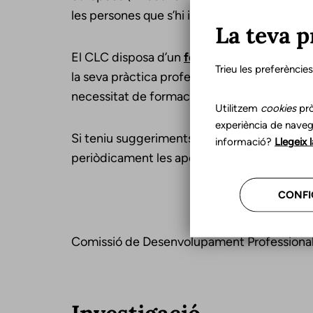
les persones que s’hi inscriuen.
La teva p
El CLC disposa d’un
formulari per recollir
Trieu les preferèncie
la seva pràctica professional. Tanmateix,
necessitat de formació identificada.
Utilitzem
cookies
prò
experiència de naveg
Si teniu suggeriments per fer a la Comissi
informació?
Llegeix 
periòdicament les aportacions rebudes i les
CONFI
Comissió de Desenvolupament Professiona