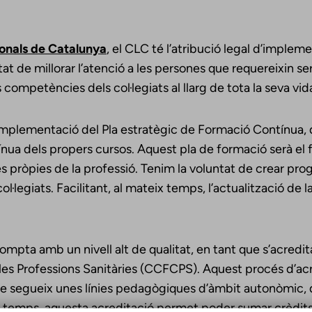
ionals de Catalunya
, el CLC té l’atribució legal d’impl
at de millorar l’atenció a les persones que requereixin se
 competències dels col·legiats al llarg de tota la seva vid
 implementació del Pla estratègic de Formació Contínua, 
ua dels propers cursos. Aquest pla de formació serà el fr
s pròpies de la professió. Tenim la voluntat de crear pr
·legiats. Facilitant, al mateix temps, l’actualització de la 
ompta amb un nivell alt de qualitat, en tant que s’acredit
es Professions Sanitàries (CCFCPS). Aquest procés d’acr
que segueix unes línies pedagògiques d’àmbit autonòmic,
 temps, aquesta acreditació permet poder sumar crèdits 