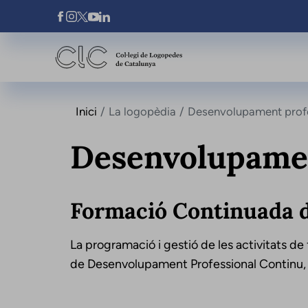
Vés al contingut
Xarxes Socials
Inici
La logopèdia
Desenvolupament profe
Desenvolupamen
Formació Continuada d
La programació i gestió de les activitats d
de Desenvolupament Professional Continu, f