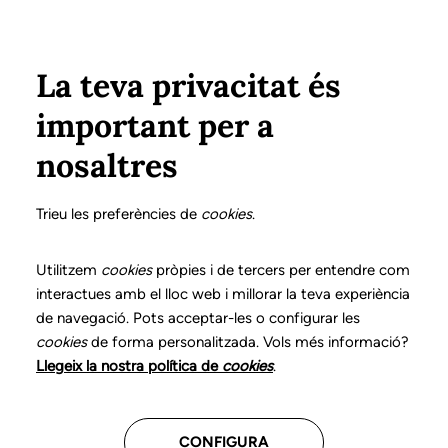
Vés al contingut
Configura
Xarxes Socials
Select your language
ÀREA PRIVADA
La teva privacitat és
important per a
Inici
Transparència
nosaltres
Portal de transparència
Trieu les preferències de
cookies
.
Utilitzem
cookies
pròpies i de tercers per entendre com
D'acord amb el que s'estableix a l'article 5 de la Llei
interactues amb el lloc web i millorar la teva experiència
19/2013, de 9 de desembre, de transparència, accés a
de navegació. Pots acceptar-les o configurar les
la informació pública i bon govern, el Col·legi de
cookies
de forma personalitzada. Vols més informació?
Logopedes de Catalunya publica i actualiza
Llegeix la nostra política de
cookies
.
periòdicament la informació rellevant per garantir la
transparència de la seva activitat en relació amb el
CONFIGURA
funcionament i control de l'actuació pública.