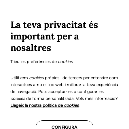
Vés al contingut
Configura
Xarxes Socials
Select your language
ÀREA PRIVADA
La teva privacitat és
important per a
Inici
Col·legiats
Registre societats professionals
nosaltres
Registre societats
Trieu les preferències de
cookies
.
professionals
Utilitzem
cookies
pròpies i de tercers per entendre com
interactues amb el lloc web i millorar la teva experiència
de navegació. Pots acceptar-les o configurar les
La Junta de Govern del Col·legi de Logopedes de
cookies
de forma personalitzada. Vols més informació?
Catalunya de 5 de març de 2008 va acordar
Llegeix la nostra política de
cookies
.
constituir el Registre de Societats Professionals del
Col·legi de Logopedes de Catalunya, de
conformitat amb el que establia la Disposició
CONFIGURA