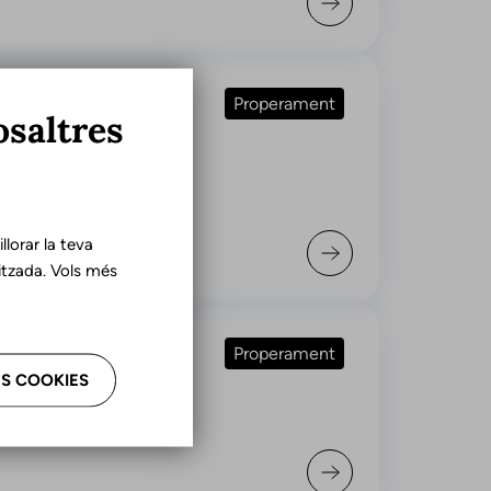
orat)
Properament
osaltres
 Beca Dr. Jordi
onar suport a la
lorar la teva
tzada. Vols més
Properament
S COOKIES
l Premi Catherine