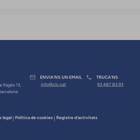
ENVIA'NS UN EMAIL
TRUCA'NS
info@clc.cat
93 487 83 93
e Pagès 13,
Barcelona
s legal
Política de cookies
Registre d’activitats