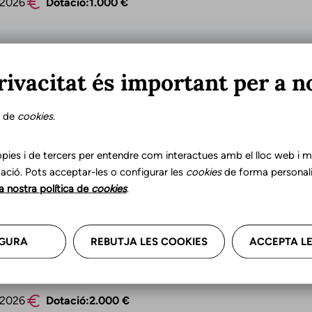
/2026
Dotació:
1.000 €
 PERELLÓ DE RECERCA EN LOGOPÈDIA (Doct
rivacitat és important per a n
Catalunya (CLC), amb data 3 de maig de 2026, convoca la
t) (1a edició). L'objectiu d'aquesta beca és promoure i d
s de
cookies
.
e la logopèdia a Catalunya.
pies i de tercers per entendre com interactues amb el lloc web i mil
/2026
Dotació:
2.000 €
ació. Pots acceptar-les o configurar les
cookies
de forma personali
la nostra política de
cookies
.
E PERELLÓ DE RECERCA EN LOGOPÈDIA
GURA
REBUTJA LES COOKIES
ACCEPTA LE
 Catalunya (CLC), amb data 3 de maig de 2026, convoca e
ió).
/2026
Dotació:
2.000 €