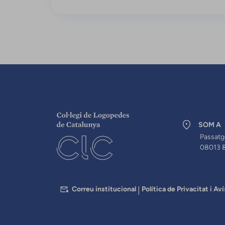
SOM A
Passatg
08013 
PEU
Correu institucional
Política de Privacitat i Aví