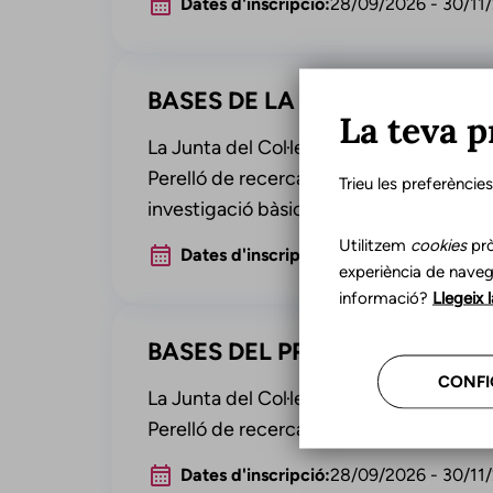
Dates d'inscripció:
28/09/2026
-
30/11
BASES DE LA BECA DR. JORDI
La teva p
La Junta del Col·legi de Logopedes de 
Perelló de recerca en logopèdia (doctora
Trieu les preferèncie
investigació bàsica i aplicada al camp d
Utilitzem
cookies
prò
Dates d'inscripció:
28/09/2026
-
30/11
experiència de naveg
informació?
Llegeix 
BASES DEL PREMI CATHERIN
CONFI
La Junta del Col·legi de Logopedes de
Perelló de recerca en logopèdia (1a edic
Dates d'inscripció:
28/09/2026
-
30/11