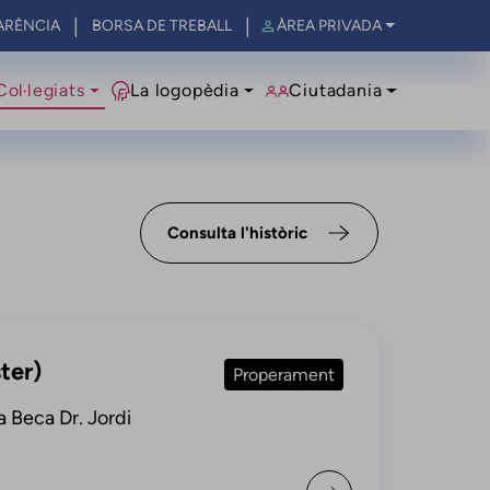
ARÈNCIA
BORSA DE TREBALL
ÀREA PRIVADA
al
Col·legiats
La logopèdia
Ciutadania
Consulta l'històric
ter)
Properament
 Beca Dr. Jordi