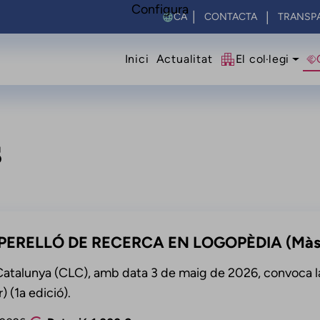
Configura
Select your language
CONTACTA
TRANSP
Navegació princip
Inici
Actualitat
El col·legi
s
 PERELLÓ DE RECERCA EN LOGOPÈDIA (Màs
Catalunya (CLC), amb data 3 de maig de 2026, convoca la
 (1a edició).