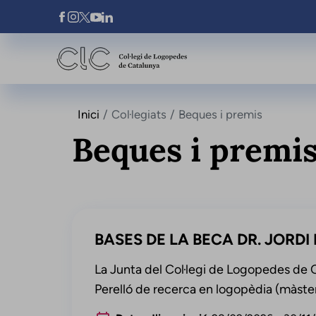
Vés al contingut
Xarxes Socials
Inici
Col·legiats
Beques i premis
Beques i premi
BASES DE LA BECA DR. JORDI
La Junta del Col·legi de Logopedes de 
Perelló de recerca en logopèdia (màster)