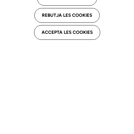
Cada edició reflecteix el compromís del nostre col·legi
amb l'excel·lència i la formació contínua. Us convidem
REBUTJA LES COOKIES
a explorar els diferents números i aprofitar els
coneixements i experiències que s'hi presenten. La
ACCEPTA LES COOKIES
vostra participació i interès són essencials per
continuar enriquint aquesta publicació. Teniu a la
vostra disposició la normativa per a la publicació
d’articles propis.
Descarrega´t i coneix la nostra normativa:
Normativa