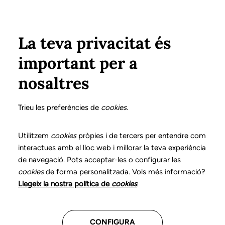
Vés al contingut
Configura
Xarxes Socials
Select your language
ÀREA PRIVADA
La teva privacitat és
important per a
Inici
La logopèdia
Revista
nosaltres
Revista Logopèdia del
Trieu les preferències de
cookies
.
CLC
Utilitzem
cookies
pròpies i de tercers per entendre com
Benvinguts a la nostra secció dedicada a la revista
interactues amb el lloc web i millorar la teva experiència
de navegació. Pots acceptar-les o configurar les
Logopèdia
, on podreu accedir a totes les edicions
cookies
de forma personalitzada. Vols més informació?
publicades fins ara. En aquesta revista compartim
Llegeix la nostra política de
cookies
.
informació sobre vida col·legial, articles científics i,
entre altres temes, testimonis d'interès per a la
logopèdia.
CONFIGURA